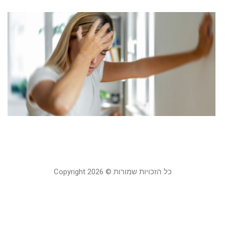
ב
ה
ש
ל
מ
26
קר
כל הזכויות שמורות © Copyright 2026