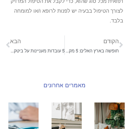
רפואית מכל סוג שהוא, כדי לקבל את הטיפול המדויק
לצורך הטיפול בבעיה יש לפנות לרופא ו/או למומחה
בלבד.
הקודם
הבא
חופשה בארץ האלים: 5 מקומות מומלצים ביוון למשפחות והאטרקציות שבהם
5 עובדות מעניינות על ביטקוין קאש
מאמרים אחרונים
עיצוב
איך
תבי
כפרי
לחזק
לגמ
בבית:
את