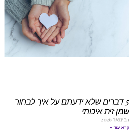
ע
ש
ל
ע
נ
ע
23
קר
5 דברים שלא ידעתם על איך לבחור
שמן זית איכותי
1 בינואר 2026
קרא עוד »