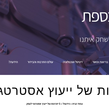
ספת
שחק איתנו
בריאות וכושר
דיגיטל וטכנולוגיה
עולם התרבות והבידור
הידעת?
עמוד הבית
»
הידעת?
»
5 יתרונות של ייעוץ אסטרטגי לעסק