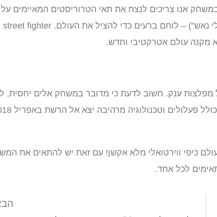
 חכמים. במשחק אנו צריכים לנצח את תאי הטרוריסטים המאיימים על
העולם, תוך שהגיבור הראשי של המשחק (דמות בשם "צ'רלי נאש") – לוחם ברעים כדי להציל את העולם. street fighter
 מקנה עולם אטרקטיבי וחדש.
יום של מפלצות ענק. חשוב לדעת כי מדובר במשחק אלים יחסית, לכ
הוא מתאים למבוגרים, ולא לילדים או בני נוער. המשחק שכולל פעלולים
עולם כיפי ווירטואלי מלא אקשן! עם זאת יש להתאים את המש
אימים לכל אחד.
הבא