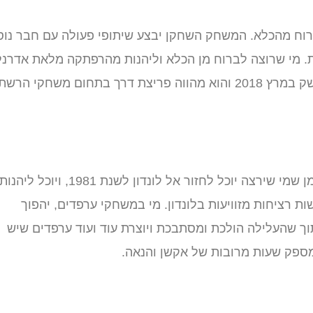
לברוח מהכלא. המשחק השחקן יבצע שיתופי פעולה עם חבר נוס
. מי שרוצה לברוח מן הכלא וליהנות מהרפתקה מלאת אדרנלי
– יוכל לבחור במשחק זה, תוך שיתוף חבר.' A way out' הושק במרץ 2018 והוא מהווה פריצת דרך בתחום משחקי הרשת
כולנו אוהבים אגדות האורבאניות על ערפדים מפחידים, בזמן שמי שירצה יוכל לחזור אל לונדון לשנת 1981, ויוכל ליהנו
רציחות מזוויעות בלונדון. מי במשחקי ערפדים, יהפוך
וך שהעלילה הולכת ומסתבכת ויוצרת עוד ועוד ערפדים שיש
ומספק שעות מרובות של אקשן והנאה.