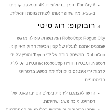
Far Cry 6 תומך ברזולוציית 4K ובמעקב קרניים
ב-PS5, מה שהופך אותו ליצירת מופת ויזואלית.
רובוקופ: רוג סיטי
RoboCop: Rogue City הוא משחק פעולה מרגש
שמכניס אתכם לנעליו של קצין אכיפת החוק האייקוני,
RoboCop. המשחק פותח על ידי Teyon והופץ על ידי
Nacon, ומבטיח חוויית RoboCop אותנטית, הכוללת
קרבות ירי אינטנסיביים ולחימה בפשע בדטרויט
הדיסטופית.
הרשו לעצמכם ליהנות בעולם הסייברפאנק של
דטרויט, מוכה פשע ושחיתות.
שחקו כרובוקופ והשתמשו בכלי הנשק המתקדמים