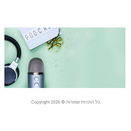
23
קר
ש
י
פ
3 בנובמבר 2021
קר
כל הזכויות שמורות © Copyright 2026