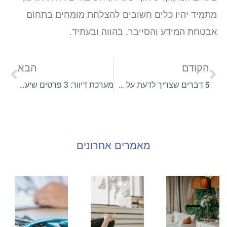
מתמיד יהיו כלים חשובים להצלחת מומחים בתחום
אבטחת המידע והסייבר, בהווה ובעתיד.
הקודם
הבא
5 דברים שצריך לדעת על חדשנות טכנולוגית בעולם
מערכת דיוור: 3 פרטים שיעזרו לכם לבחור נכון עבור העסק שלכם
מאמרים אחרונים
עיצוב
איך
תבי
כפרי
לחזק
לגמ
בבית:
את
5
רצפת
עוב