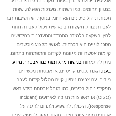
אנליטית, יכולת פתרון בעיות, סקרנות ויצירתיות. ידע
במגוון תחומים, כמו רשתות, מערכות הפעלה, שפות
תכנות וניהול סיכונים הוא חיוני. בנוסף, יש חשיבות רבה
לעבודת צוות, תקשורת בינאישית ויכולת עבודה תחת
לחץ. השקעה בלמידה מתמדת והתעדכנות בחידושים
הטכנולוגיים היא הכרחית. לאנשי מקצוע מוכשרים
קיימות אפשרויות מגוונות לקידום והתפתחות בתחום.
ניתן להתמחות
בנישות מתקדמות כמו אבטחת מידע
בענן,
הגנת נכסים קריטיים, או אבטחת מכשירים
ניידים. עם צבירת ניסיון, קיים מסלול קידום לעבר
תפקידי ניהול בכירים, כמו מנהל אבטחת מידע ראשי
(CISO) או ראש צוות תגובה לאירועים (Incident
Response). היכולת להשפיע ולתרום להגנה על
ארגונים מפני איומי סייבר מהווה מקור לסיפוק ועניין