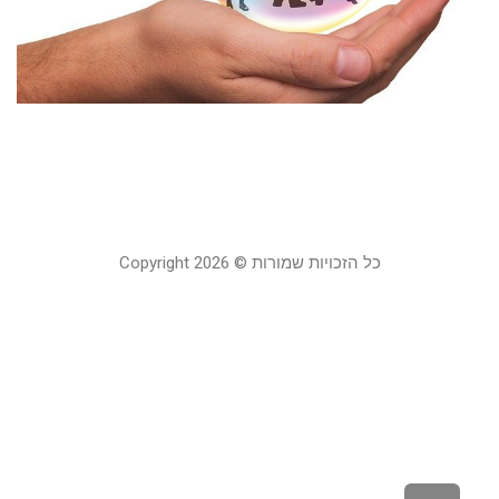
ד
ש
ל
6
21
קר
כל הזכויות שמורות © Copyright 2026