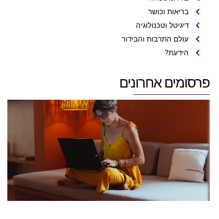
בריאות וכושר
דיגיטל וטכנולוגיה
עולם התרבות והבידור
הידעת?
פרסומים אחרונים
5
ס
ט
ל
ל
27
ב
23